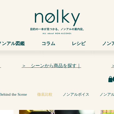
ノンアル図鑑
コラム
レシピ
ノン
｜
＞ シーンから商品を探す｜
Behind the Scene
徹底比較
ノンアルボイス
ノンア