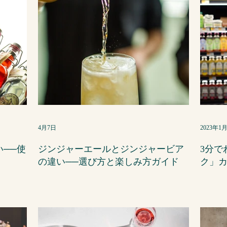
4月7日
2023年1
──使
ジンジャーエールとジンジャービア
3分で
の違い──選び方と楽しみ方ガイド
ク」