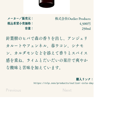
メーカー／販売元：
株式会社Outlier Products
税込希望小売価格：
4,500円
容量：
250ml
針葉樹のヒバで森の香りを出し、アンジェリ
カルートやフェンネル、春ウコン、シナモ
ン、カルダモンなどを添えて香りとスパイス
感を重ね、ライムとだいだいの果汁で爽やか
な酸味と苦味を加えています。
購入リンク：
https://olp.ooo/products/outlier-cola-day
Previous
Next
- 特定商取引法に基づく表示
- プライバシーポリシーについて