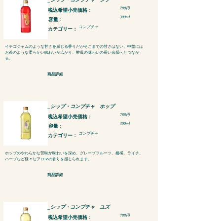
788円
税込​希望小売価格：
300ml
容量：
コンブチャ
カテゴリー：
イチゴジャムのような甘さを感じる香りだがそこまでの甘さはない。中盤には
お茶のような柔らかい味わいが広がり、酵母の味わいの長い余韻へとつなが
る。
商品詳細
_シップ・コンブチャ ホップ
788円
税込​希望小売価格：
300ml
容量：
コンブチャ
カテゴリー：
ホップのやわらかな苦味が味わいを深め、グレープフルーツ、柑橘、ライチ、
ハーブなど様々なアロマの香りを感じられます。
商品詳細
_シップ・コンブチャ ユズ
788円
税込​希望小売価格：