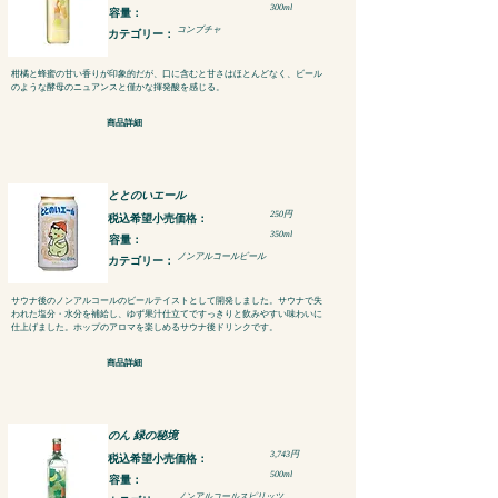
300ml
容量：
コンブチャ
カテゴリー：
柑橘と蜂蜜の甘い香りが印象的だが、口に含むと甘さはほとんどなく、ビール
のような酵母のニュアンスと僅かな揮発酸を感じる。
商品詳細
ととのいエール
250円
税込​希望小売価格：
350ml
容量：
ノンアルコールビール
カテゴリー：
サウナ後のノンアルコールのビールテイストとして開発しました。サウナで失
われた塩分・水分を補給し、ゆず果汁仕立てですっきりと飲みやすい味わいに
仕上げました。ホップのアロマを楽しめるサウナ後ドリンクです。
商品詳細
のん 緑の秘境
3,743円
税込​希望小売価格：
500ml
容量：
ノンアルコールスピリッツ