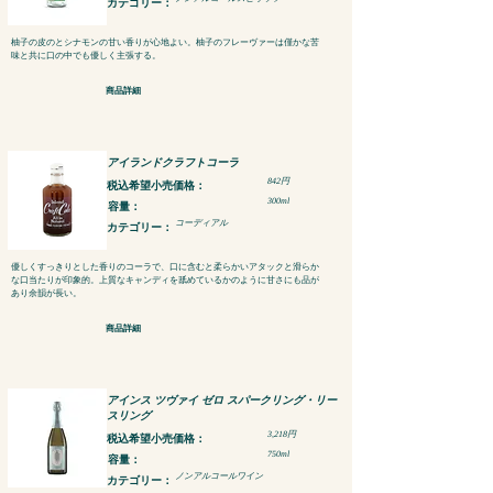
カテゴリー：
柚子の皮のとシナモンの甘い香りが心地よい。柚子のフレーヴァーは僅かな苦
味と共に口の中でも優しく主張する。
商品詳細
アイランドクラフトコーラ
842円
税込​希望小売価格：
300ml
容量：
コーディアル
カテゴリー：
優しくすっきりとした香りのコーラで、口に含むと柔らかいアタックと滑らか
な口当たりが印象的。上質なキャンディを舐めているかのように甘さにも品が
あり余韻が長い。
商品詳細
アインス ツヴァイ ゼロ スパークリング・リー
スリング
3,218円
税込​希望小売価格：
750ml
容量：
ノンアルコールワイン
カテゴリー：