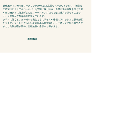
銘醸地ラインガウ産リースリング100％の高品質なベースワインから、低温減
圧蒸留法によりアルコールだけを丁寧に取り除き、自然由来の炭酸を加えて華
やかなゼクトに仕上げました。リースリングならではの魅力を損なうことな
く、その豊かな酸を存分に湛えています。
グラスに注ぐと、きめ細かな泡とともにライムや柑橘のフレッシュな香りが広
がります。ラインガウらしい凝縮感ある果実味を、リースリング特有の生き生
きとした酸が引き締め、比較的長い余韻へと導きます。
商品詳細
アインス ツヴァイ ゼロ スパークリング・ロ
ゼ
3,218円
税込​希望小売価格：
750ml
容量：
ノンアルコールワイン
カテゴリー：
SAKURA AWARDS金賞受賞。きめ細かな泡とともに、チャーミングな赤いベ
リーと、爽やかな柑橘の香りが広がります。口に含むと、フレッシュなグレー
プフルーツの風味と、ドライで引き締まったミネラル感、爽快な酸味が調和
し、比較的長い余韻へと続きます。アルコールフリーでありながら、サマーワ
インとしての魅力に溢れ、バラ色のほんのりとしたピンクが華やかさを演出し
ます。
このスパークリング・ロゼは、乾杯にもふさわしく、お祝いや、仲間との楽し
いひと時に彩りを添えてくれることでしょう。アルコールなしでも「人生の
泡」を楽しみたい方におすすめです。
商品詳細