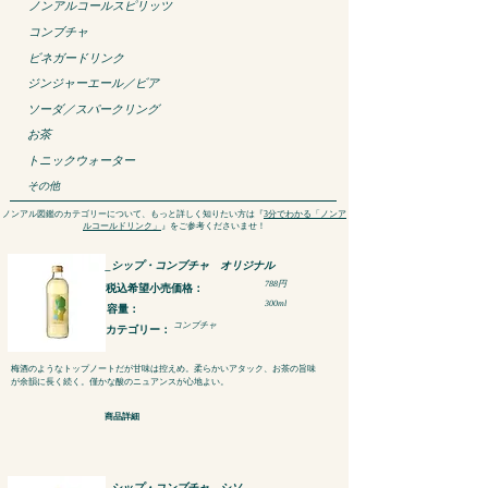
ノンアルコールスピリッツ
​コンブチャ
ビネガードリンク
ジンジャーエール／ビア
ソーダ／スパークリング
お茶
トニックウォーター
​その他
ノンアル図鑑のカテゴリーについて、もっと詳しく知りたい方は『
3分でわかる「ノンア
ルコールドリンク」
』をご参考くださいませ！
_シップ・コンブチャ オリジナル
788円
税込​希望小売価格：
300ml
容量：
コンブチャ
カテゴリー：
梅酒のようなトップノートだが甘味は控えめ。柔らかいアタック、お茶の旨味
が余韻に長く続く。僅かな酸のニュアンスが心地よい。
商品詳細
_シップ・コンブチャ シソ