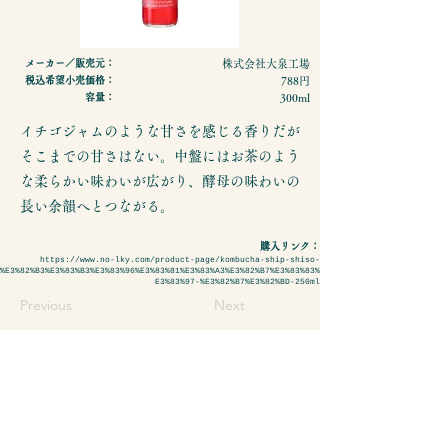
メーカー／販売元：
株式会社大泉工場
税込希望小売価格：
788円
容量：
300ml
イチゴジャムのような甘さを感じる香りだが
そこまでの甘さはない。中盤にはお茶のよう
な柔らかい味わいが広がり、酵母の味わいの
長い余韻へとつながる。
購入リンク：
https://www.no-lky.com/product-page/kombucha-ship-shiso-
%E3%82%B3%E3%83%B3%E3%83%96%E3%83%81%E3%83%A3%E3%82%B7%E3%83%83%
E3%83%97-%E3%82%B7%E3%82%BD-250ml
Previous
Next
- 特定商取引法に基づく表示
- プライバシーポリシーについて