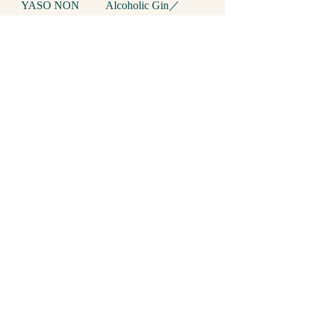
YASO NON
Alcoholic Gin／
ALCOHOLIC
ジークフリート
GIN 森の中に
ワンダーリーフ
あるラベンダー
ノンアルコール
畑／500ml
ジン / 500ml
価格
価格
￥3,348
￥3,350
カートに追加
する
在庫なし
ノンアルコールスピリッツ
GIEN Non-
Alcoholic Gin / ジ
ーンノンアルコ