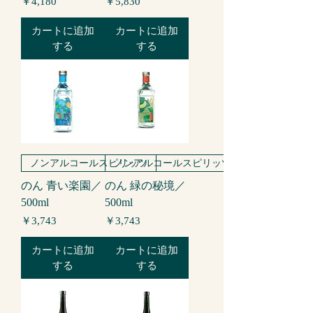
価格
価格
￥4,180
￥5,830
カートに追加
カートに追加
する
する
ノンアルコールスピリッツ
ノンアルコールスピリッツ
のん 青い楽園／
のん 緑の秘境／
500ml
500ml
価格
価格
￥3,743
￥3,743
カートに追加
カートに追加
する
する