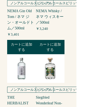
ノンアルコールスピリッツ
ノンアルコールスピリッツ
NEMA Gin Old
NEMA Whisky /
Tom / ネマ ジ
ネマ ウィスキー
ン・オールドト
／500ml
ム／500ml
価格
￥3,240
価格
￥3,401
カートに追加
カートに追加
する
する
ノンアルコールスピリッツ
ノンアルコールスピリッツ
THE
Siegfried
HERBALIST
Wonderleaf Non-