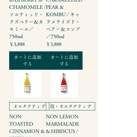
CHAMOMILE /
PEAR &
ソルティッド・
KOMBU / キャ
ラズベリー＆カ
ラメライズド・
モミール／
ペアー＆コンブ
750ml
／750ml
価格
価格
￥3,888
￥3,888
カートに追加
カートに追加
する
する
オルタナティブ
泡・オルタナティブ
NON
NON LEMON
TOASTED
MARMALADE
CINNAMON &
& HIBISCUS /