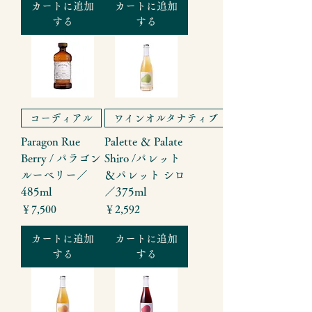
カートに追加
カートに追加
する
する
コーディアル
ワインオルタナティブ
Paragon Rue
Palette ＆ Palate
Berry / パラゴン
Shiro /パレット
ルーベリー／
＆パレット シロ
485ml
／375ml
価格
価格
￥7,500
￥2,592
カートに追加
カートに追加
する
する