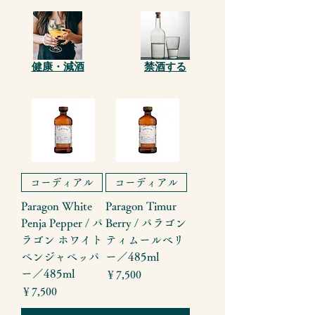
健康・減酒
禁酒する
コーディアル
コーディアル
Paragon White
Paragon Timur
Penja Pepper / パ
Berry / パラゴン
ラゴン ホワイト
ティムールベリ
ペンジャペッパ
ー／485ml
ー／485ml
価格
￥7,500
価格
￥7,500