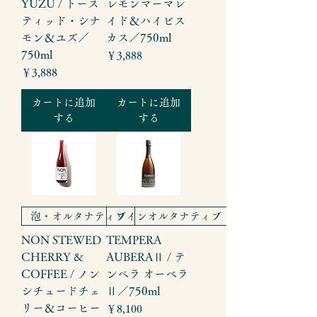
YUZU / トース
レモンマーマレ
ティッド・シナ
イド＆ハイビス
モン＆ユズ／
カス／750ml
750ml
価格
￥3,888
価格
￥3,888
カートに追加
カートに追加
する
する
泡・オルタナティブ
ワインオルタナティブ
NON STEWED
TEMPERA
CHERRY &
AUBERAⅡ / テ
COFFEE / ノン
ンペラ オーベラ
シチュードチェ
Ⅱ／750ml
リー＆コーヒー
価格
￥8,100