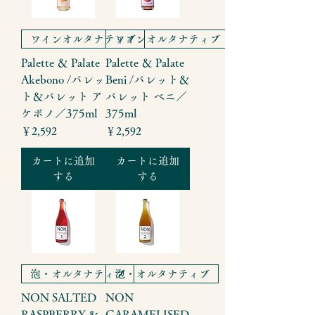
ワインオルタナティブ
ワインオルタナティブ
Palette ＆ Palate
Palette ＆ Palate
Akebono /パレッ
Beni /パレット＆
ト＆パレット ア
パレット ベニ／
ケボノ／375ml
375ml
価格
価格
￥2,592
￥2,592
カートに追加
カートに追加
する
する
泡・オルタナティブ
泡・オルタナティブ
NON SALTED
NON
RASPBERRY &
CARAMELISED