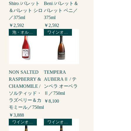
Shiro /パレット
Beni /パレット＆
＆パレット シロ
パレット ベニ／
／375ml
375ml
価格
価格
￥2,592
￥2,592
泡・オルタナティブ
ワインオルタナティブ
NON SALTED
TEMPERA
RASPBERRY &
AUBERAⅡ / テ
CHAMOMILE /
ンペラ オーベラ
ソルティッド・
Ⅱ／750ml
ラズベリー＆カ
価格
￥8,100
モミール／750ml
価格
￥3,888
ワインオルタナティブ
ワインオルタナティブ