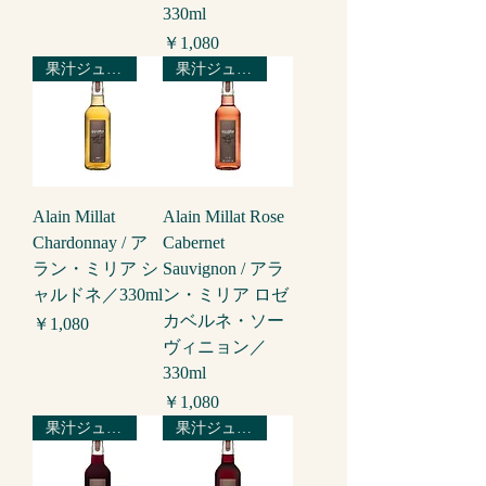
330ml
価格
￥1,080
果汁ジュース
果汁ジュース
Alain Millat
Alain Millat Rose
Chardonnay / ア
Cabernet
ラン・ミリア シ
Sauvignon / アラ
ャルドネ／330ml
ン・ミリア ロゼ
カベルネ・ソー
価格
￥1,080
ヴィニョン／
330ml
価格
￥1,080
果汁ジュース
果汁ジュース