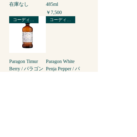
在庫なし
485ml
価格
￥7,500
コーディアル
コーディアル
Paragon Timur
Paragon White
Berry / パラゴン
Penja Pepper / パ
ティムールベリ
ラゴン ホワイト
ー／485ml
ペンジャペッパ
ー／485ml
価格
￥7,500
価格
￥7,500
コーディアル
コーディアル