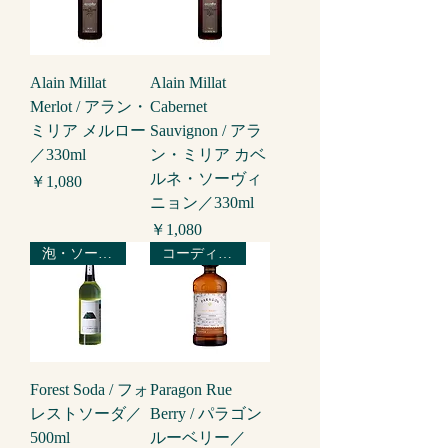
Alain Millat
Alain Millat
Merlot / アラン・
Cabernet
ミリア メルロー
Sauvignon / アラ
／330ml
ン・ミリア カベ
ルネ・ソーヴィ
価格
￥1,080
ニョン／330ml
価格
￥1,080
泡・ソーダ／他
コーディアル
Forest Soda / フォ
Paragon Rue
レストソーダ／
Berry / パラゴン
500ml
ルーベリー／