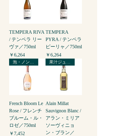
TEMPERA RIVA
TEMPERA
/ テンペラ リー
PYRA / テンペラ
ヴァ／750ml
ピーリャ／750ml
価格
価格
￥6,264
￥6,264
泡・ノンアルコールワイン
果汁ジュース
French Bloom Le
Alain Millat
Rose / フレンチ
Sauvignon Blanc /
ブルーム・ル・
アラン・ミリア
ロゼ／750ml
ソーヴィニョ
ン・ブラン／
価格
￥7,452