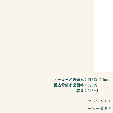
メーカー／販売元：
PLUS-D Inc.
税込希望小売価格：
620円
容量：
245ml
オレンジやチ
ーヒー系ドリ