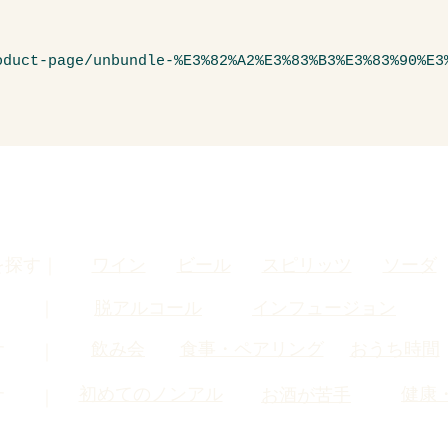
oduct-page/unbundle-%E3%82%A2%E3%83%B3%E3%83%90%E3
を探す｜
ワイン
ビール
スピリッツ
ソーダ
す ｜
脱アルコール
インフュージョン
飲み会
食事・ペアリング
おうち時間
す ｜
初めてのノンアル
健康
お酒が苦手
す ｜