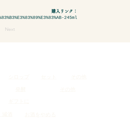
購入リンク：
%83%B3%E3%83%89%E3%83%AB-245ml
Next
シロップ
セット
その他
発酵
その他
​ギフトに
・減酒
お酒をやめる