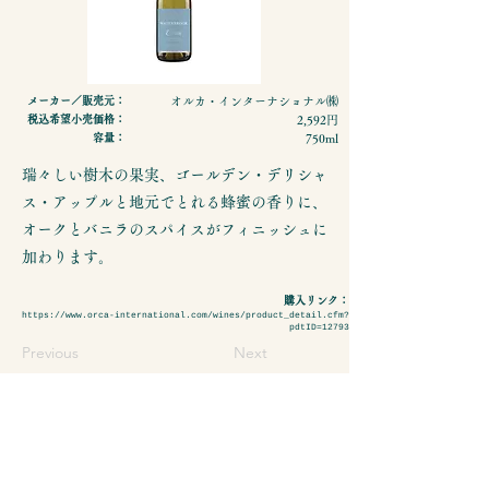
メーカー／販売元：
オルカ・インターナショナル㈱
税込希望小売価格：
2,592円
容量：
750ml
瑞々しい樹木の果実、ゴールデン・デリシャ
ス・アップルと地元でとれる蜂蜜の香りに、
オークとバニラのスパイスがフィニッシュに
加わります。
購入リンク：
https://www.orca-international.com/wines/product_detail.cfm?
pdtID=12793
Previous
Next
- 特定商取引法に基づく表示
- プライバシーポリシーについて