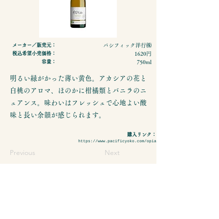
メーカー／販売元：
パシフィック洋行㈱
税込希望小売価格：
1620円
容量：
750ml
明るい緑がかった薄い黄色。アカシアの花と
白桃のアロマ、ほのかに柑橘類とバニラのニ
ュアンス。味わいはフレッシュで心地よい酸
味と長い余韻が感じられます。
購入リンク：
https://www.pacificyoko.com/opia
Previous
Next
- 特定商取引法に基づく表示
- プライバシーポリシーについて