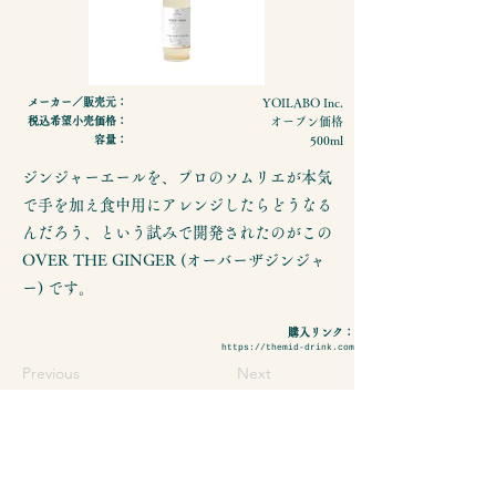
メーカー／販売元：
YOILABO Inc.
税込希望小売価格：
オープン価格
容量：
500ml
ジンジャーエールを、プロのソムリエが本気
で手を加え食中用にアレンジしたらどうなる
んだろう、という試みで開発されたのがこの
OVER THE GINGER (オーバーザジンジャ
ー) です。
購入リンク：
https://themid-drink.com
Previous
Next
- 特定商取引法に基づく表示
- プライバシーポリシーについて