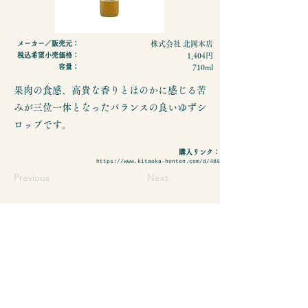
メーカー／販売元：
株式会社 北岡本店
税込希望小売価格：
1,404円
容量：
710ml
果肉の食感、高貴な香りとほのかに感じる苦
みが三位一体となったバランスの良いゆずシ
ロップです。
購入リンク：
https://www.kitaoka-honten.com/d/486
Previous
Next
- 特定商取引法に基づく表示
- プライバシーポリシーについて