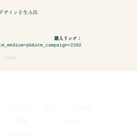
デザインを生み出
購入リンク：
tm_medium=pb&utm_campaign=2202
Next
シロップ
セット
その他
発酵
その他
​ギフトに