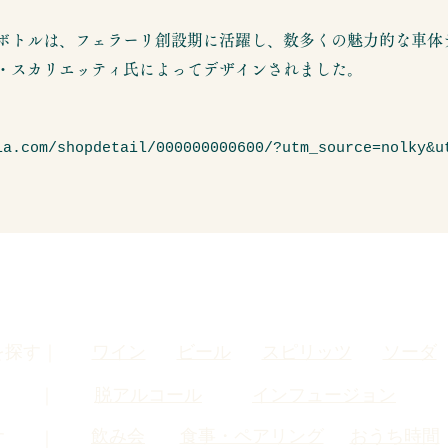
ボトルは、フェラーリ創設期に活躍し、数多くの魅力的な車体
・スカリエッティ氏によってデザインされました。
ia.com/shopdetail/000000000600/?utm_source=nolky&u
を探す｜
ワイン
ビール
スピリッツ
ソーダ
す ｜
脱アルコール
インフュージョン
飲み会
食事・ペアリング
おうち時間
す ｜