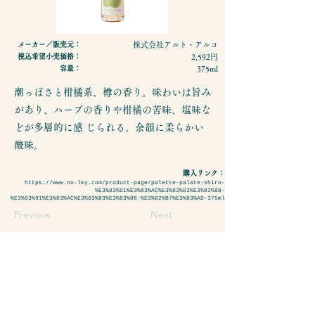
メーカー／販売元：
株式会社アルト・アルコ
税込希望小売価格：
2,592円
容量：
375ml
潮っぽさと柑橘系、樽の香り。味わいは旨み
があり、ハーブの香りや柑橘の苦味、塩味な
どが多層的に感 じられる。余韻に柔らかい
酸味。
購入リンク：
https://www.no-lky.com/product-page/palette-palate-shiro-
%E3%83%91%E3%83%AC%E3%83%83%E3%83%88-
%E3%83%91%E3%83%AC%E3%83%83%E3%83%88-%E3%82%B7%E3%83%AD-375ml
Previous
Next
- 特定商取引法に基づく表示
- プライバシーポリシーについて