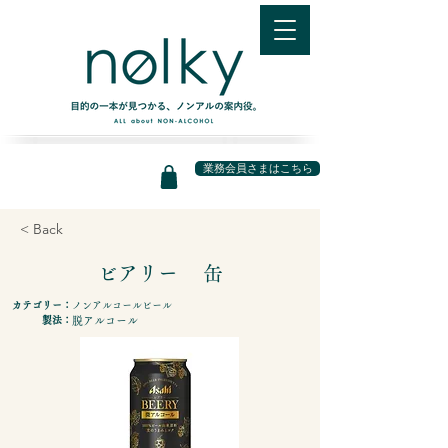
業務会員さまはこちら
< Back
ビアリー 缶
カテゴリー：
ノンアルコールビール
製法：
脱アルコール