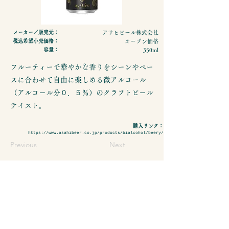
メーカー／販売元：
アサヒビール株式会社
税込希望小売価格：
オープン価格
容量：
350ml
フルーティーで華やかな香りをシーンやペー
スに合わせて自由に楽しめる微アルコール
（アルコール分０．５％）のクラフトビール
テイスト。
購入リンク：
https://www.asahibeer.co.jp/products/bialcohol/beery/
Previous
Next
- 特定商取引法に基づく表示
- プライバシーポリシーについて