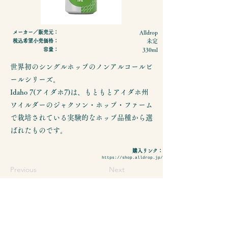
メーカー／販売元：
Alldrop
税込希望小売価格：
未定
容量：
330ml
世界初のシングルホップのノンアルコールビ
ールシリーズ。
Idaho 7(アイダホ7)は、もともとアイダホ州
ワイルダーのジャクソン・ホップ・ファーム
で栽培されている実験的なホップ品種から選
ばれたものです。
購入リンク：
https://shop.alldrop.jp/
Previous
Next
- 特定商取引法に基づく表示
- プライバシーポリシーについて