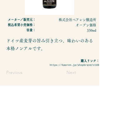
メーカー／販売元：
株式会社ベアレン醸造所
税込希望小売価格：
オープン価格
容量：
330ml
ドイツ産麦芽の旨み引き立つ、味わいのある
本格ノンアルです。
購入リンク：
https://baeren.jp/shopbrand/ct88
Previous
Next
- 特定商取引法に基づく表示
- プライバシーポリシーについて