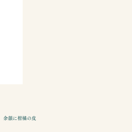
。余韻に柑橘の皮