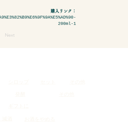
購入リンク：
A9%E3%82%B9%E6%9F%9A%E5%AD%90-
200ml-1
Next
シロップ
セット
その他
発酵
その他
​ギフトに
・減酒
お酒をやめる