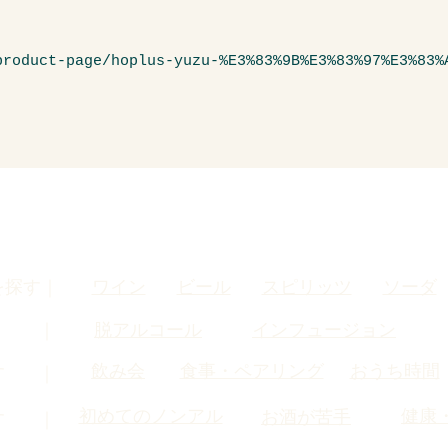
product-page/hoplus-yuzu-%E3%83%9B%E3%83%97%E3%83%
を探す｜
ワイン
ビール
スピリッツ
ソーダ
す ｜
脱アルコール
インフュージョン
飲み会
食事・ペアリング
おうち時間
す ｜
初めてのノンアル
健康
お酒が苦手
す ｜