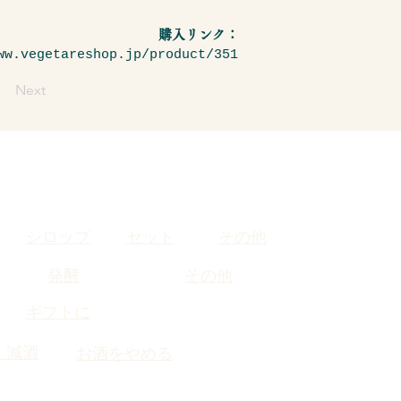
購入リンク：
ww.vegetareshop.jp/product/351
Next
シロップ
セット
その他
発酵
その他
​ギフトに
・減酒
お酒をやめる