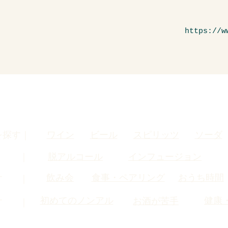
https://w
を探す｜
ワイン
ビール
スピリッツ
ソーダ
す ｜
脱アルコール
インフュージョン
飲み会
食事・ペアリング
おうち時間
す ｜
初めてのノンアル
健康
お酒が苦手
す ｜