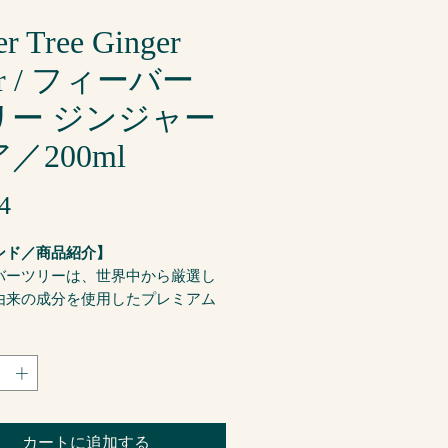
er Tree Ginger
er / フィーバー
リー ジンジャー
／200ml
価
4
格
ンド／商品紹介】
バーツリーは、世界中から厳選し
由来の成分を使用したプレミアム
ー。様々なスピリッツの風味を引
るミキサーシリーズを世界に先駆
開しています。
み方】
ま、割材として
カートに追加する