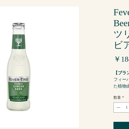
Fev
Be
ツ
ビア
￥18
【ブラ
フィー
た植物
ミキサ
数量
*
き立て
けて展
【楽し
そのま