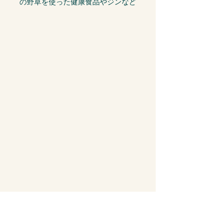
の野草を使った健康食品やジンなど
のスピリッツを手がける越後薬草が
手がける、植物の力を秘めた新しい
ノンアルコール商品シリーズ。
🍋 Q. この商品の味わいは？
A. 生姜とシナモンの香り。味わい
はクラフトコーラを思わせる味わい
と甘さがあり、それほど辛くはな
い。余韻まで甘さが広がる。
甘さ：ほどよく
酸味：穏やか
飲みごたえ：軽め
🍽️ Q. この商品はどんな料理と相性
がいい？
A. まずはこのあたりが鉄板です。
軽い前菜
塩味のあるおつまみ
普段の食事