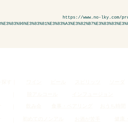
https://www.no-lky.com/pr
3%E3%83%96%E3%83%81%E3%83%A3%E3%82%B7%E3%83%83%E3%
を探す｜
ワイン
ビール
スピリッツ
ソーダ
す ｜
脱アルコール
インフュージョン
飲み会
食事・ペアリング
おうち時間
す ｜
初めてのノンアル
健康
お酒が苦手
す ｜