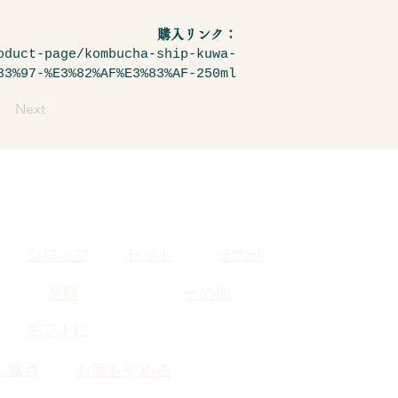
購入リンク：
oduct-page/kombucha-ship-kuwa-
83%97-%E3%82%AF%E3%83%AF-250ml
Next
シロップ
セット
その他
発酵
その他
​ギフトに
・減酒
お酒をやめる