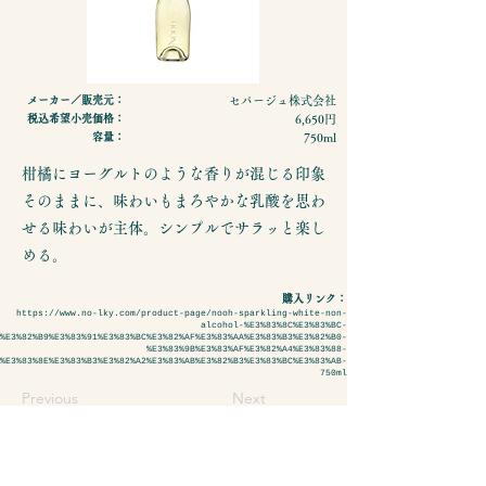
メーカー／販売元：
セパージュ株式会社
税込希望小売価格：
6,650円
容量：
750ml
柑橘にヨーグルトのような香りが混じる印象
そのままに、味わいもまろやかな乳酸を思わ
せる味わいが主体。シンプルでサラッと楽し
める。
購入リンク：
https://www.no-lky.com/product-page/nooh-sparkling-white-non-
alcohol-%E3%83%8C%E3%83%BC-
%E3%82%B9%E3%83%91%E3%83%BC%E3%82%AF%E3%83%AA%E3%83%B3%E3%82%B0-
%E3%83%9B%E3%83%AF%E3%82%A4%E3%83%88-
%E3%83%8E%E3%83%B3%E3%82%A2%E3%83%AB%E3%82%B3%E3%83%BC%E3%83%AB-
750ml
Previous
Next
- 特定商取引法に基づく表示