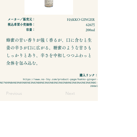
メーカー／販売元：
HAKKO GINGER
税込希望小売価格：
626円
容量：
200ml
蜂蜜の甘い香りが強く香るが、口に含むと生
姜の辛さが口に広がる。糖蜜のような甘さも
しっかりとあり、辛さを中和しつつふわっと
全体を包み込む。
購入リンク：
https://www.no-lky.com/product-page/hakko-ginger-
%E7%99%BA%E9%85%B5%E3%82%B8%E3%83%B3%E3%82%B8%E3%83%A3%E3%83%BC-
200ml
Previous
Next
- 特定商取引法に基づく表示
- プライバシーポリシーについて