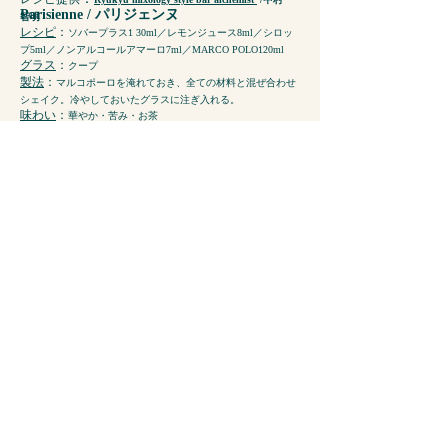
Parisienne /
パリジェンヌ
智明
レシピ
：
ソバープラス1 30ml／レモンジュース8ml／シロッ
プ5ml／ノンアルコールアマーロ7ml／MARCO POLO120ml
グラス
：
クープ
製法
：
マルコポーロを淹れておき、全ての材料と混ぜ合わせ
シェイク。冷やしておいたグラスに注ぎ入れる。
味わい
：
華やか・苦み・お茶
レシピ提供
：
Low-Non-Bar
Smash Lemonade with green shiso & golden
kiwi / 大葉とゴールデンキウイのスマッシ
ュ・レモネード
レシピ
：
ゴールデンキウイ1個／大葉2枚／レモン汁15ml／蜂
蜜15ml／水100ml／大葉1枚／レモンスライス1枚
グラス
：
ロックグラス
製法
：
ミキサーにガーニッシュ以外の全ての材料を入れ、氷
を入れたグラスに注いで軽く混ぜたらストローをさし、ガーニ
ッシュを飾ったら完成。※材料は蜂蜜以外冷やしておくとベタ
ー。※キウイは皮をむいて適当なサイズにカット、大葉はちぎ
る。
味わい
：
果実・ボタニカル・ハーバル・フレッシュ・フルー
ティー
レシピ提供
：
ドリンクスタイリスト /
齋藤久平
Sober Sides / ソバー・サイド
レシピ
：
ジュニパーシャンパンコーディアル 30ml／白葡萄