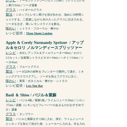
レシピ
：
アーモンドフラワーシロップ25ml／フレッシュレモ
ン果汁35ml／ソーダ適量
グラス
：
ハイボールグラス
製法
：
シロップとレモン果汁を混ぜ合わせ、強めに10秒間シ
ェイクする。二度濾しながら氷の入ったグラスに注ぎ入れる。
ソーダを注ぎ、薄いレモンスライスを飾る。
味わい
：
シトラス・フローラル・爽やか
レシピ提供
：
Three Sheets London
Apple & Cerely Normandy Spritzer
/ アップ
ル＆セロリ ノルマンディースプリッツァー
レシピ
：
水出しアップル＆ディルウォーター60ml／セロリ
1/2カット／自家製シトラスビネガー10ml／ハチミツ10ml／ソ
ーダ45ml
グラス
：
フルートグラス
製法
：
ソーダ以外の材料をブレンダーで攪拌して漉す。ミキ
シンググラスでステアし、ソーダを加えてグラスに注ぐ。
味わい
：
果実・ボタニカル・爽やか・シトラス
レシピ提供
：
Low Non Bar
Basil ＆ Shiso / バジル＆紫蘇
レシピ
：
バジル4枚／紫蘇1枚／ライムジュース10ml／シロッ
プ5ml／炭酸（レモンなどフレーバーのあるものがおすすめで
す）適量
グラス
：
タンブラー
製法
：
バジルと紫蘇をすり鉢に入れ、潰す。ライムジュース
とシロップを加えて混ぜた後、シェーカーに入れる。氷を入れ