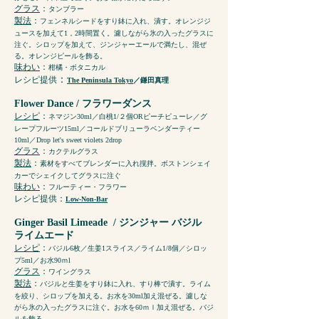
グラス
：
タンブラー
製法
：
フェンネルシードをすり鉢に入れ、潰す。オレンジジ
ュースを加えて1，2時間置く。濾しながら氷の入ったグラスに
注ぐ。シロップを加えて、ジンジャーエールで満たし、混ぜ
る。オレンジピールを飾る。
味わい
：
柑橘・ボタニカル
：
レシピ提供
The Peninsula Tokyo
／鎌田真理
Flower Dance / フラワーダンス
レシピ
：
ネマジン30ml／白桃1/２個ORピーチピューレ／グ
レープフルーツ15ml／コールドブリューラベンダーティー
10ml／Drop let's sweet violets 2drop
グラス
：
カクテルグラス
製法
：
素材をすべてブレンダーに入れ撹拌。ボストンシェイ
カーでシェイクしてグラスに注ぐ
味わい
：
フルーティー・フラワー
レシピ提供
：
Low-Non-Bar
Ginger Basil Limeade / ジンジャー バジル
ライムエード
レシピ
：
バジル6枚／生姜1スライス／ライム1/8個／シロッ
プ5ml／お水90ｍl
グラス
：
ワイングラス
製法
：
バジルと生姜をすり鉢に入れ、すり棒で潰す。ライム
を絞り、シロップを加える。お水を30ml加え混ぜる。濾しな
がら氷の入ったグラスに注ぐ。お水を60ｍｌ加え混ぜる。バジ
ルを飾る。