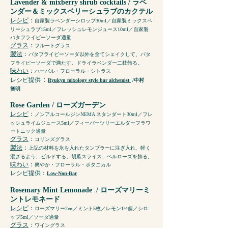
Lavender & mixberry shrub cocktails
/ ラベ
ンダー＆ミックスベリーシュラブのカクテル
レシピ
：
自家製ラベンダーシロップ30ml／自家製ミックスベ
リーシュラブ15ml／フレッシュレモンジュース10ml／自家製
バタフライピーソーダ適量
グラス
：
フルートグラス
製法
：
バタフライピーソーダ以外を全てシェイクして、バタ
フライピーソーダで満たす。ドライラベンダー二枝飾る。
味わい
：
ハーバル・フローラル・シトラス
：
レシピ提供
Ryukyu mixology style bar alchemist
/中村
智明
Rose Garden / ローズガーデン
レシピ
：
ノンアルコールジンNEMA スタンダート30ml／フレ
ッシュライムジュース5ml／フィーバーツリーエルダーフラワ
ートニック適量
グラス
：
コリンズグラス
製法
：
上記の材料を氷を入れたタンブラーに注ぎ入れ、軽く
混ざるよう、ビルドする。胡瓜スライス、ベルローズを飾る。
味わい
：
爽やか・フローラル・ボタニカル
レシピ提供
：
Low-Non-Bar
Rosemary Mint Lemonade
/ ローズマリーミ
ントレモネード
レシピ
：
ローズマリー2㎝／ミント5枚／レモン1/4個／シロ
ップ5ml／ソーダ適量
グラス
：
ワイングラス