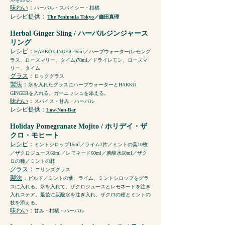
味わい
：
ハーバル・スパイシー・柑橘
：
レシピ提供
The Peninsula Tokyo
／鎌田真理
Herbal Ginger Sling
/ ハーバルジンジャース
リング
レシピ
：
HAKKO GINGER 45ml／ハーブウォーター(レモング
ラス、ローズマリー、タイム)70ml／ドライレモン、ローズマ
リー、タイム
グラス
：
ロックグラス
製法
：
氷を入れたグラスにハーブウォーターとHAKKO
GINGERを入れる。ガーニッシュを添える。
味わい
：
スパイス・甘み・ハーバル
レシピ提供
：
Low-Non-Bar
Holiday Pomegranate Mojito / ホリデイ・ザ
クロ・モヒート
レシピ
：
ミントシロップ15ml／ライム2片／ミントの葉10枚
／ザクロジュース60ml／レモネード60ml／炭酸水60ml／ザク
ロの種／ミントの枝
：
グラス
コリンズグラス
製法
：
ビルド／ミントの葉、ライム、ミントシロップをグラ
スに入れる。氷を入れて、ザクロジュースとレモネードを注ぎ
入れステア。最後に炭酸水を注ぎ入れ、ザクロの種とミントの
枝を添える。
味わい
：
甘み・柑橘・ハーバル