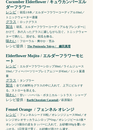
Cucumber Elderflower / キュウカンバーエル
ダーフラワー
レシピ
：
胡瓜1/8本／エルダーフラワーコーディアル10ml／
トニックウォーター適量
グラス
：
ロックグラス
製法
：
胡瓜、エルダーフラワーコーディアルをブレンダーに
かけて、氷の入ったグラスに濾しながら注ぐ。トニックウォー
ターで満たし、混ぜる。胡瓜を飾る。
味わい
：
フローラル・爽やか・苦み
：
レシピ提供
The Peninsula Tokyo / 鎌田真理
Elderflower Mojito / エルダーフラワーモヒ
ート
レシピ
：
エルダーフラワーシロップ30ml／ライムジュース
10ml／フィーバーツリープレミアムソーダ45ml／ミント葉適
量
グラス
：
タンブラー
製法
：
全ての材料をグラスの中に入れて、上下にビルドす
る。ストローを添える。
味わい
：
甘い・ハーバル・ボタニカル・シトラス・シャープ
レシピ提供
：
Bar&Chocolate Cacaotail
／萩原陽介
Fennel Orange
/ フェンネル オレンジ
レシピ
：
フェンネルシード10粒／オレンジジュース90ml／オ
レンジオレオサッカラムシロップ*1tsp／オレンジピール1個 *
オレンジ1個分の皮をタッパーに入れて、お砂糖100gを覆いか
ぶせる。1日常温で置く。お砂糖が溶けたら濾す。