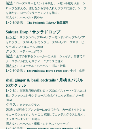
製法
：
ローズマリーとミントを潰し、レモンを絞り入れ、シ
ロップを加える。濾しながら氷を入れたグラスに注ぐ。ソーダ
を満たす。ローズマリーとミントを飾る。
味わい
：
ハーバル・爽やか
：
レシピ提供
The Peninsula Tokyo
／鎌田真理
Sakura Drop / サクラドロップ
レシピ
：
サクラシロップ10ml／アーモンドシロップ5ml／ア
セロラジュース60ml／レモンジュース10ml／ローズマリービ
ターズ(ノンアルコール)2dash
グラス
：
マティーニグラス
製法
：
全ての材料をシェーカーに入れ、シェイク。砂糖でス
ノースタイルにしたマティーニグラスに注ぐ
味わい
：
フローラル・ハーバル・甘味・苦味
レシピ提供
：
The Peninsula Tokyo : Peter Bar
／中村 充宏
shell ginger & basil cocktails
/ 月桃＆バジル
のカクテル
レシピ
：
自家製月桃の葉シロップ20ml／スィートバジル約18
枚／フレッシュレモンジュース10ml／トニック30ml／ソーダ
30ml
グラス
：
カクテルグラス
製法
：
材料全てブレンダーにかけてから、カーボネイトシェ
イカーでシェイク、ちゃこしで濾してカクテルグラスに注ぐ。
グラスにレモンピール飾る。
味わい
：
ハーバル・柑橘・シトラス・シャープ
：
レシピ提供
Ryukyu mixology style bar alchemist
/中村