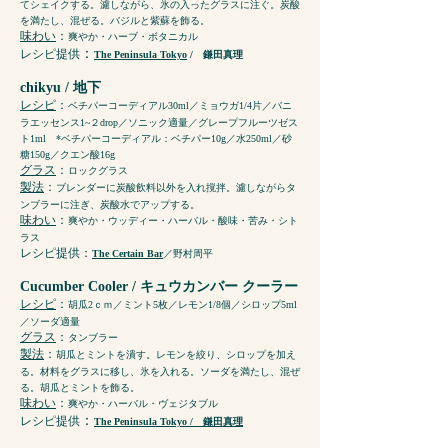
てシェイクする。濾しながら、氷の入ったグラスに注ぐ。炭酸
を満たし、混ぜる。バジルと紫蘇を飾る。
味わい
：
爽やか・ハーブ・ボタニカル
：
レシピ提供
The Peninsula Tokyo
/ 鎌田真理
chikyu / 地下
レシピ
：
ベチパーコーディアル30ml／ミョウガ1/4片／バニ
ラエッセンス1~２drop／ソニック適量／グレープフルーツゼス
ト1ml *ベチパーコーディアル：ベチパー10g／水250ml／砂
糖150g／クエン酸16g
グラス
：
ロックグラス
製法
：
ブレンダーに炭酸飲料以外を入れ撹拌。濾しながらタ
ンブラーに注ぎ、炭酸水でアップする。
味わい
：
爽やか・ウッディー・ハーバル・酸味・苦み・シト
ラス
レシピ提供
：
The Certain Bar
／野村周平
Cucumber Cooler / キュウカンバー クーラー
レシピ
：
胡瓜2ｃｍ／ミント5枚／レモン1/8個／シロップ5ml
／ソーダ適量
グラス
：
タンブラー
製法
：
胡瓜とミントを潰す。レモンを絞り、シロップを加え
る。材料をグラスに移し、氷を入れる。ソーダを満たし、混ぜ
る。胡瓜とミントを飾る。
味わい
：
爽やか・ハーバル・ヴェジタブル
：
レシピ提供
The Peninsula Tokyo / 鎌田真理