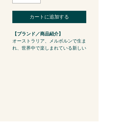
カートに追加する
【ブランド／商品紹介】
オーストラリア、メルボルンで生ま
れ、世界中で楽しまれている新しい
ノンアルコールワイン。ハーブやス
パイス、フルーツでフレーバー付け
された、唯一無二の味わいが特徴で
す。
【楽しみ方】
そのままワイングラスで
【ソムリエ向け】
- テイスティングコメント
フランボワーズを思わせる味わい、
ギリギリ感じられる甘み、紅茶の旨
味、余韻に柔らかく漂う酸味。ジュ