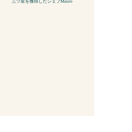
三ツ星を獲得したシェフMauro
Colagreco（マウロ・コラグレコ）
によって生み出されるワインオルタ
ナティブ。
🍋 Q. この商品の味わいは？
A. しっかりした赤ワインのような
オークと赤系果実の香りがあり、味
わいもアルコールのボリュームこそ
ないもののバランスがよく滑らか。
甘さ：低め
酸味：すくなめ
飲みごたえ：しっかり
🍽️ Q. この商品はどんな料理と相性
がいい？
A. まずはこのあたりが鉄板です。
ステーキ
ジビエ
チーズ