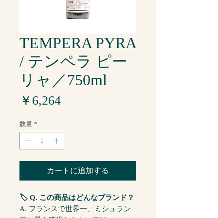
TEMPERA PYRA
/ テンペラ ピー
リャ／750ml
価
￥6,264
格
数量
*
カートに追加する
🏷️ Q. この商品はどんなブランド？
A. フランスで世界一、ミシュラン