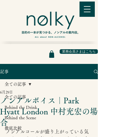
業務会員さまはこちら
記事
全ての記事
6月29日
全ての記事
ノンアルボイス｜Park
Behind the Drink
Hyatt London 中村充宏の場
Behind the Scene
合
徹底比較
ノンアルコールが盛り上がっている気