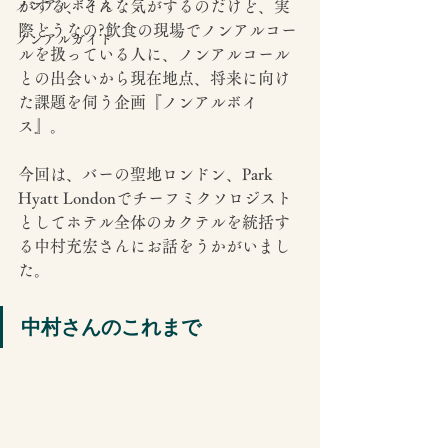
ノンアルボイス
がする、そんな気がするのだけど、実
際どうなの?飲食の現場でノンアルコー
ノンアルガイド
ルを扱っている人に、ノンアルコール
との出会いから現在地点、将来に向け
た課題を伺う企画『ノンアルボイ
ス』。
今回は、バーの聖地ロンドン、Park 
Hyatt Londonでチーフミクソロジスト
としてホテル全体のカクテルを統括す
る中村充宏さんにお話をうかがいまし
た。
中村さんのこれまで