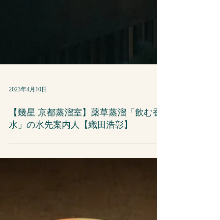
2023年4月10日
【幾星 京都蒸溜室】薬草蒸溜「飲む香
水」の水先案内人【織田浩彰】